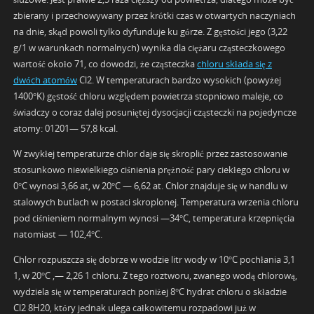
zbierany i przechowywany przez krótki czas w otwartych naczyniach
na dnie, skąd powoli tylko dyfunduje ku górze. Z gęstości jego (3,22
g/1 w warunkach normalnych) wynika dla ciężaru cząsteczkowego
wartość około 71, co dowodzi, że cząsteczka
chloru składa się z
dwóch atomów
Cl2. W temperaturach bardzo wysokich (powyżej
1400°K) gęstość chloru względem powietrza stopniowo maleje, co
świadczy o coraz dalej posuniętej dysocjacji cząsteczki na pojedyncze
atomy: 01201— 57,8 kcal.
W zwykłej temperaturze chlor daje się skroplić przez zastosowanie
stosunkowo niewielkiego ciśnienia prężność pary ciekłego chloru w
0°C wynosi 3,66 at, w 20°C — 6,62 at. Chlor znajduje się w handlu w
stalowych butlach w postaci skroplonej. Temperatura wrzenia chloru
pod ciśnieniem normalnym wynosi —34°C, temperatura krzepnięcia
natomiast — 102,4°C.
Chlor rozpuszcza się dobrze w wodzie litr wody w 10°C pochłania 3,1
1, w 20°C ,— 2,26 1 chloru. Z tego roztworu, zwanego wodą chlorową,
wydziela się w temperaturach poniżej 8°C hydrat chloru o składzie
Cl2 8H20, który jednak ulega całkowitemu rozpadowi już w