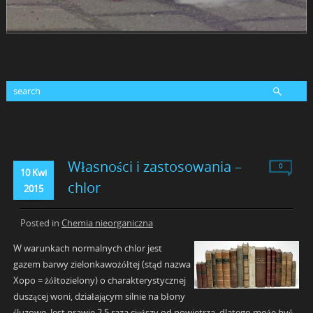
Własności i zastosowania –
0
10 Kwi
chlor
2015
Posted in
Chemia nieorganiczna
W warunkach normalnych chlor jest
gazem barwy zielonkawożółtej (stąd nazwa
Xopo = żółtozielony) o charakterystycznej
duszącej woni, działającym silnie na błony
śluzowe. Jest prawie 2,5 raza cięższy od powietrza, dlatego może być