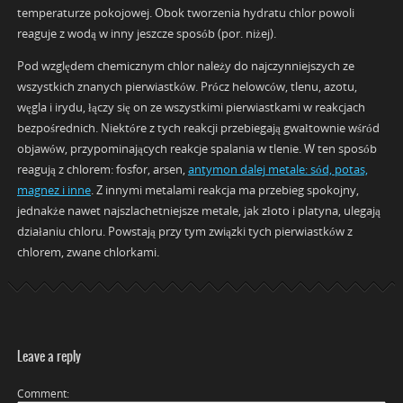
temperaturze pokojowej. Obok tworzenia hydratu chlor powoli
reaguje z wodą w inny jeszcze sposób (por. niżej).
Pod względem chemicznym chlor należy do najczynniejszych ze
wszystkich znanych pierwiastków. Prócz helowców, tlenu, azotu,
węgla i irydu, łączy się on ze wszystkimi pierwiastkami w reakcjach
bezpośrednich. Niektóre z tych reakcji przebiegają gwałtownie wśród
objawów, przypominających reakcje spalania w tlenie. W ten sposób
reagują z chlorem: fosfor, arsen,
antymon dalej metale: sód, potas,
magnez i inne
. Z innymi metalami reakcja ma przebieg spokojny,
jednakże nawet najszlachetniejsze metale, jak złoto i platyna, ulegają
działaniu chloru. Powstają przy tym związki tych pierwiastków z
chlorem, zwane chlorkami.
Leave a reply
Comment