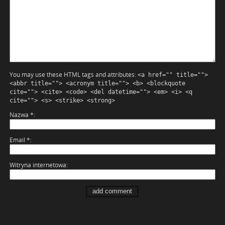
You may use these HTML tags and attributes:
<a href="" title="">
<abbr title=""> <acronym title=""> <b> <blockquote
cite=""> <cite> <code> <del datetime=""> <em> <i> <q
cite=""> <s> <strike> <strong>
Nazwa
*
Email
*
Witryna internetowa