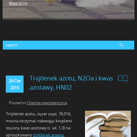
Read More
Trójtlenek azotu, N2Oa i kwas
0
24 Cze
azotawy, HN02
2015
Posted in
Chemia nieorganiczna
Trójtlenek azotu, ciężar cząst. 76,016,
można otrzymać nalewając kroplami
stężony kwas azotowy (c. wł. 1,3) na
sproszkowany
trójtlenek arsenu
.