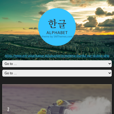
https://www.extrapiankapur.pl/lubuskie/ocieplenia-pianka-pur-slubice.php
2