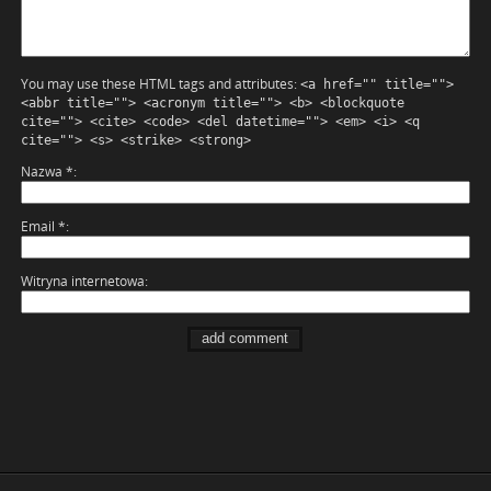
You may use these HTML tags and attributes:
<a href="" title="">
<abbr title=""> <acronym title=""> <b> <blockquote
cite=""> <cite> <code> <del datetime=""> <em> <i> <q
cite=""> <s> <strike> <strong>
Nazwa
*
Email
*
Witryna internetowa