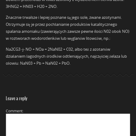
3HNG2 = HN03 + H20 + 2NO.
Znacznie trwalsze i lepiej poznane są jego sole, zwane azotynami.
Otrzymuje się je przez pochłanianie produktów katalitycznego
spalania amoniaku (zawierających zawsze pewne ilości N02 obok NO)
w roztworach wodorotlenków lub węglanów litowców, np.:
Na2CG3 -j- NO + NOa = 2NaN02 + C02, albo też z azotanów
działaniem łagodnych środków odtleniających, najczęściej żelaza lub
ołowiu: NaN03 + Pb = NaN02 + PbO.
Leave a reply
Comment