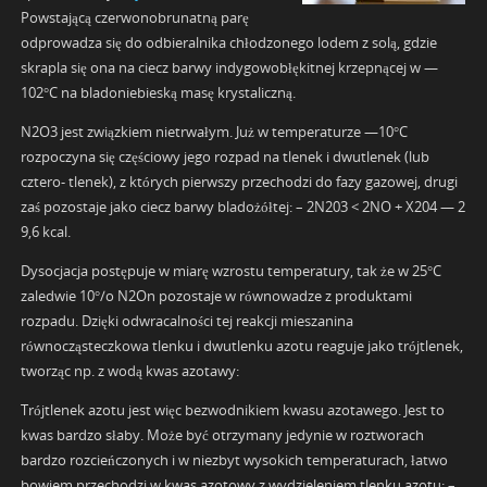
Powstającą czerwonobrunatną parę
odprowadza się do odbieralnika chłodzonego lodem z solą, gdzie
skrapla się ona na ciecz barwy indygowobłękitnej krzepnącej w —
102°C na bladoniebieską masę krystaliczną.
N2O3 jest związkiem nietrwałym. Już w temperaturze —10°C
rozpoczyna się częściowy jego rozpad na tlenek i dwutlenek (lub
cztero- tlenek), z których pierwszy przechodzi do fazy gazowej, drugi
zaś pozostaje jako ciecz barwy bladożółtej: – 2N203 < 2NO + X204 — 2
9,6 kcal.
Dysocjacja postępuje w miarę wzrostu temperatury, tak że w 25°C
zaledwie 10°/o N2On pozostaje w równowadze z produktami
rozpadu. Dzięki odwracalności tej reakcji mieszanina
równocząsteczkowa tlenku i dwutlenku azotu reaguje jako trójtlenek,
tworząc np. z wodą kwas azotawy:
Trójtlenek azotu jest więc bezwodnikiem kwasu azotawego. Jest to
kwas bardzo słaby. Może być otrzymany jedynie w roztworach
bardzo rozcieńczonych i w niezbyt wysokich temperaturach, łatwo
bowiem przechodzi w kwas azotowy z wydzieleniem tlenku azotu: –